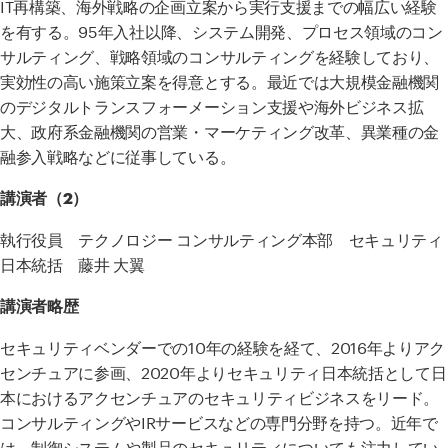
IT
再構築、海外戦略の企画立案から実行支援までの幅広い経験
を有する。
95
年入社以降、システム開発、プロセス領域のコン
サルティング、戦略領域のコンサルティングを経験しており、
実効性の高い施策立案を得意とする。最近では大規模金融機関
のデジタルトランスフォーメーション支援や海外ビジネス拡
大、政府系金融機関の営業・マーケティング改革、異業種の金
融参入戦略などに従事している。
講演者（2）
執行役員 テクノロジー コンサルティング本部 セキュリティ
日本統括 藤井 大翼
講演者略歴
セキュリティベンダーでの10年の経験を経て、2016年よりアク
センチュアに参画、2020年よりセキュリティ日本統括として日
本におけるアクセンチュアのセキュリティビジネスをリード。
コンサルティングやIRサービスなどの専門分野を持つ。近年で
は、制御システムや製品のセキュリティについても注力してい