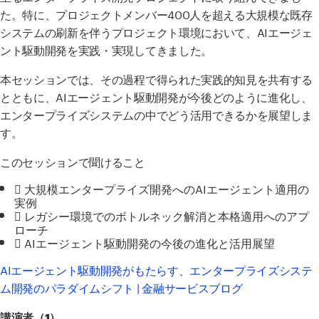
た。特に、プロジェクトメンバー
400
人を超える大規模な既存
システムの刷新を伴うプロジェクト環境において、
AI
エージェ
ント駆動開発を実践・実現してきました。
本セッションでは、その過程で得られた実践的知見を共有する
とともに、
AI
エージェント駆動開発が今後どのように進化し、
エンタープライズシステムの中でどう活用できるかを展望しま
す。
このセッションで聞けること
 大規模エンタープライズ開発への
AI
エージェント適用の
実例
 レガシー環境でのボトルネック解消と本格適用へのアプ
ローチ
 AIエージェント駆動開発の今後の進化と活用展望
AIエージェント駆動開発がもたらす、エンタープライズシステ
ム開発のパラダイムシフト | 金融サービスブログ
講演者（1）