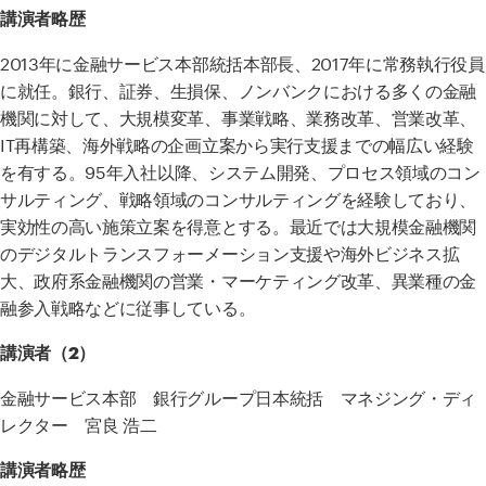
講演者略歴
2013年に金融サービス本部統括本部長、
2017
年に常務執行役員
に就任。銀行、証券、生損保、ノンバンクにおける多くの金融
機関に対して、大規模変革、事業戦略、業務改革、営業改革、
IT
再構築、海外戦略の企画立案から実行支援までの幅広い経験
を有する。
95
年入社以降、システム開発、プロセス領域のコン
サルティング、戦略領域のコンサルティングを経験しており、
実効性の高い施策立案を得意とする。最近では大規模金融機関
のデジタルトランスフォーメーション支援や海外ビジネス拡
大、政府系金融機関の営業・マーケティング改革、異業種の金
融参入戦略などに従事している。
講演者（2）
金融サービス本部 銀行グループ日本統括 マネジング・ディ
レクター 宮良 浩二
講演者略歴