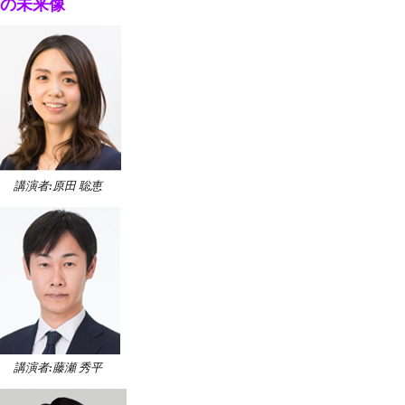
の未来像
講演者:原田 聡恵
講演者:藤瀬 秀平