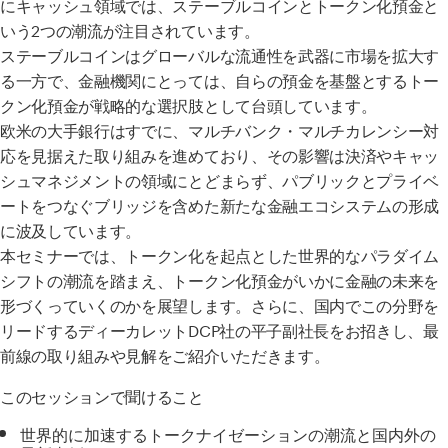
にキャッシュ領域では、ステーブルコインとトークン化預金と
いう2つの潮流が注目されています。
ステーブルコインはグローバルな流通性を武器に市場を拡大す
る一方で、金融機関にとっては、自らの預金を基盤とするトー
クン化預金が戦略的な選択肢として台頭しています。
欧米の大手銀行はすでに、マルチバンク・マルチカレンシー対
応を見据えた取り組みを進めており、その影響は決済やキャッ
シュマネジメントの領域にとどまらず、パブリックとプライベ
ートをつなぐブリッジを含めた新たな金融エコシステムの形成
に波及しています。
本セミナーでは、トークン化を起点とした世界的なパラダイム
シフトの潮流を踏まえ、トークン化預金がいかに金融の未来を
形づくっていくのかを展望します。さらに、国内でこの分野を
リードするディーカレットDCP社の平子副社長をお招きし、最
前線の取り組みや見解をご紹介いただきます。
このセッションで聞けること
世界的に加速するトークナイゼーションの潮流と国内外の