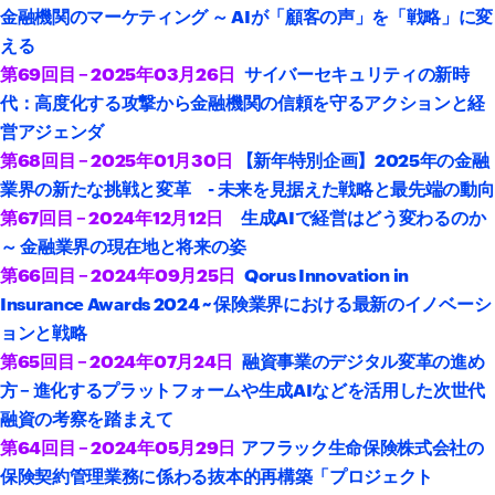
金融機関のマーケティング ～ AIが「顧客の声」を「戦略」に変
える
第69回目 – 2025年03月26日
サイバーセキュリティの新時
代：高度化する攻撃から金融機関の信頼を守るアクションと経
営アジェンダ
第68回目 – 2025年01月30日
【新年特別企画】2025年の金融
業界の新たな挑戦と変革 - 未来を見据えた戦略と最先端の動向
第67回目 – 2024年12月12日
生成AIで経営はどう変わるのか
～ 金融業界の現在地と将来の姿
第66回目 – 2024年09月25日
Qorus Innovation in
Insurance Awards 2024 ~ 保険業界における最新のイノベーシ
ョンと戦略
第65回目 – 2024年07
月24日
融資事業のデジタル変革の進め
方 – 進化するプラットフォームや生成AIなどを活用した次世代
融資の考察を踏まえて
第64回目 – 2024年05
月29日
アフラック生命保険株式会社の
保険契約管理業務に係わる抜本的再構築「プロジェクト