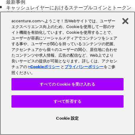
最新事例
キャッシュレイヤーにおけるステーブルコインとトークン
化預金の役割の違い
金融機関がトークン化預金を戦略的に位置づける理由
accenture.comへようこそ！当Webサイトでは、ユーザー
今後の展望と金融機関への影響・インプリケーション
エクスペリエンス向上のため、Cookieを使用して一部のサ
ディーカレットDCP社における直近の取り組みと今後の展
イト機能を有効化しています。Cookieを使用することで、
望
ユーザーが容易にソーシャルメディアでコンテンツをシェア
する事や、ユーザーが関心を持っているコンテンツの把握、
トークン化ビジネスの世界的潮流を紐解く。トークン化預金と
アクセンチュアから個々のユーザーの関心、居住地に合わせ
ステーブルコインが切り拓く決済の未来 | 金融サービスブログ
たコンテンツや求人情報、広告の配信など、Web上でより
良いサービスの提供が可能となります。詳しくは、アクセン
チュアの
と
をご参
講演者（1）
>Cookieポリシー
プライバシーポリシー
照ください。
株式会社ディーカレットDCP 取締役 副社長執行役員 COO
すべての Cookie を受け入れる
平子 惠生 様
講演者略歴
すべて拒否する
大学卒業後メガバンクに入行。流通大手企業グループの銀行や
カード会社の取締役を歴任後、2017年にMJS子会社であるMJS
Cookie 設定
Finance & Technology社長、2021年よりMJSの執行役員デジタ
ル最高責任者に就任。子会社や投資先のデジタル・Blockchain