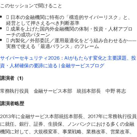
このセッションで聞けること
 日本の金融機関に特有の「構造的サイバーリスク」と、
経営として押さえるべき判断基準
 成果を上げた国内外金融機関の体制・投資・人材アプロ
ーチの成功パターン
 内製化／外部委託／運用最適化をどう組み合わせるか——
実務で使える「最適バランス」のフレーム
サイバーセキュリティ2026：AIがもたらす変化と主要課題、投
資・人材確保の要諦に迫る | 金融サービスブログ
講演者（1）
常務執行役員 金融サービス本部 統括本部長 中野 将志
講演者略歴
2013年に金融サービス本部統括本部長、
2017
年に常務執行役員
に就任。銀行、証券、生損保、ノンバンクにおける多くの金融
機関に対して、大規模変革、事業戦略、業務改革、営業改革、