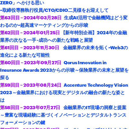
ZERO」へかける思い
~取締役専務執行役員/CTO/CDIO二見様をお迎えして
第63回目 – 2024年03
月28日
生成AI活用で金融機関はどう変
わるのか~超高速マーケティングからの示唆
第62回目 – 2024年01月25日
【新年特別企画】2024年の金融
業界の次なる一手 -成功への新たな戦略と展望
第61回目 – 2023年11
月30日
金融業界の未来を拓く~Web3の
進化による新たな可能性
第60回目 – 2023年09月27日
Qorus Innovation in
Insurance Awards 2023からの示唆～保険業界の未来と展望を
探る
第59回目 – 2023年08月24日
Accenture Technology Vision
2023～金融業界における現実とデジタルの融合の新たな姿と
は
第58回目 – 2023年07月27日
金融業界のIT現場の洞察と提案
～豊富な現場経験に基づくイノベーションとデジタルトランス
フォーメーションの鍵