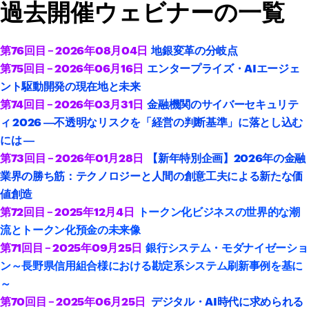
過去開催ウェビナーの一覧
第76回目 – 2026年08
月04日
地銀変革の分岐点
第75回目 – 2026年06
月16日
エンタープライズ・AIエージェ
ント駆動開発の現在地と未来
第74回目 – 2026年03
月31日
金融機関のサイバーセキュリテ
ィ 2026 ―不透明なリスクを「経営の判断基準」に落とし込む
には ―
第73回目 – 2026年01
月28日
【新年特別企画】2026年の金融
業界の勝ち筋：テクノロジーと人間の創意工夫による新たな価
値創造
第72回目 – 2025年12月4日
トークン化ビジネスの世界的な潮
流とトークン化預金の未来像
第71回目 – 2025年09月25日
銀行システム・モダナイゼーショ
ン～長野県信用組合様における勘定系システム刷新事例を基に
～
第70回目 – 2025年06月25日
デジタル・AI時代に求められる