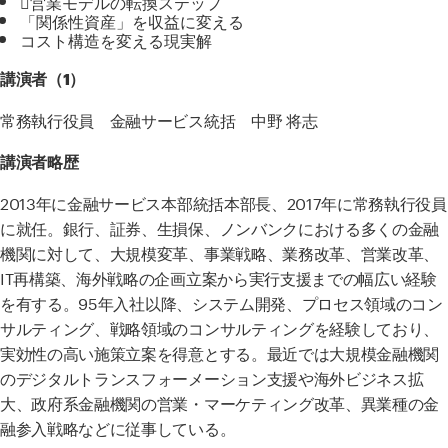
営業モデルの転換ステップ
「関係性資産」を収益に変える
コスト構造を変える現実解
講演者（1）
常務執行役員
金融サービス統括
中野 将志
講演者略歴
2013年に金融サービス本部統括本部長、
2017
年に常務執行役員
に就任。銀行、証券、生損保、ノンバンクにおける多くの金融
機関に対して、大規模変革、事業戦略、業務改革、営業改革、
IT
再構築、海外戦略の企画立案から実行支援までの幅広い経験
を有する。
95
年入社以降、システム開発、プロセス領域のコン
サルティング、戦略領域のコンサルティングを経験しており、
実効性の高い施策立案を得意とする。最近では大規模金融機関
のデジタルトランスフォーメーション支援や海外ビジネス拡
大、政府系金融機関の営業・マーケティング改革、異業種の金
融参入戦略などに従事している。