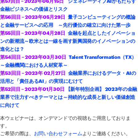
第57回目 – 2023年06月15日
ジェネレーティブAIがもたらす
金融ビジネスへの価値とリスク
第56回目 – 2023年05月29日
量子コンピューティングの概論
と金融サービスへの応用 ～先行優位の確立に向けた第一歩
第55回目 – 2023年04月28日
金融を起点としたイノベーショ
ンの新潮流～欧米とは一線を画す新興国発のイノベーションの
進化とは？
第54回目 – 2023年03月30日
Talent Transformation（TX）
～金融機関における人材変革～
第53回目 – 2023年 02月27日
金融業界におけるデータ・AIの
活用と「責任あるAI」の実現にむけて
第52回目 – 2023年01月30日
【新年特別企画】 2023年の金融
業界で注力すべきテーマとは～持続的な成長と新しい価値創造
に向けて
本ウェビナーは、オンデマンドでの視聴もご用意しておりま
す。
ご希望の際は、
お問い合わせフォーム
よりご連絡ください。