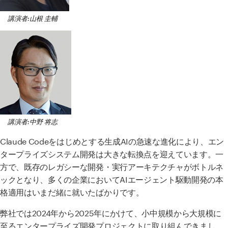
講演者:山根 圭輔
講演者:中野 将志
Claude Codeをはじめとする生成
AI
の急速な進化により、エン
タープライズシステム開発は大きな転換点を迎えています。一
方で、既存のレガシーな開発・実行アーキテクチャがボトルネ
ックとなり、多くの企業において
AI
エージェント駆動開発の本
格適用はいまだ緒に就いたばかりです。
弊社では
2024
年から
2025
年にかけて、小中規模から大規模に
至るエンタープライズ開発プロジェクトに取り組んできまし